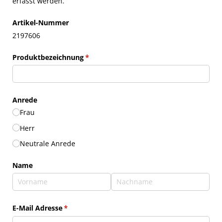
erfasst werden.
Artikel-Nummer
2197606
Produktbezeichnung
(erforderlich)
*
Anrede
Frau
Herr
Neutrale Anrede
Name
E-Mail Adresse
(erforderlich)
*