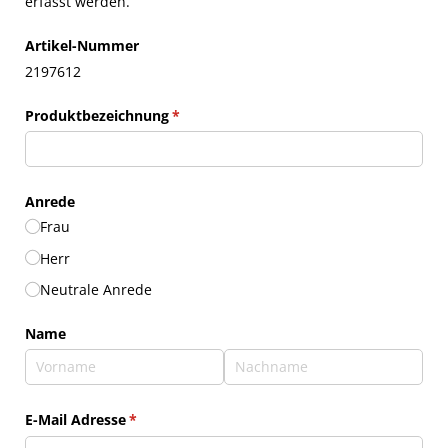
erfasst werden.
Artikel-Nummer
2197612
Produktbezeichnung
(erforderlich)
*
Anrede
Frau
Herr
Neutrale Anrede
Name
E-Mail Adresse
(erforderlich)
*