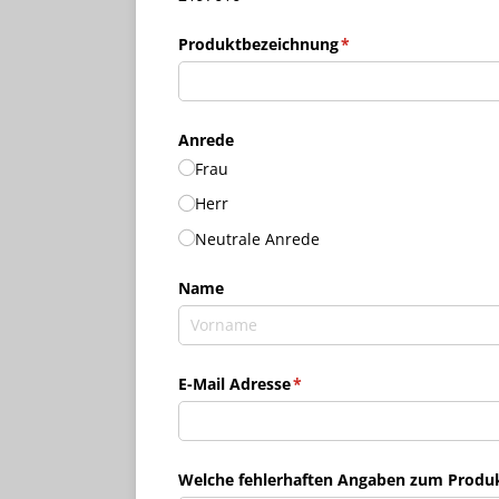
Produktbezeichnung
(erforderlich)
*
Anrede
Frau
Herr
Neutrale Anrede
Name
E-Mail Adresse
(erforderlich)
*
Welche fehlerhaften Angaben zum Produkt