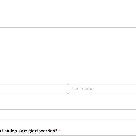
 sollen korrigiert werden?
(erforderlich)
*