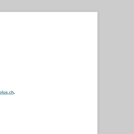
plus.ch
.