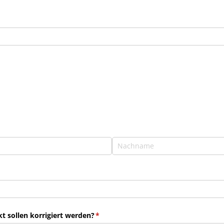
 sollen korrigiert werden?
(erforderlich)
*