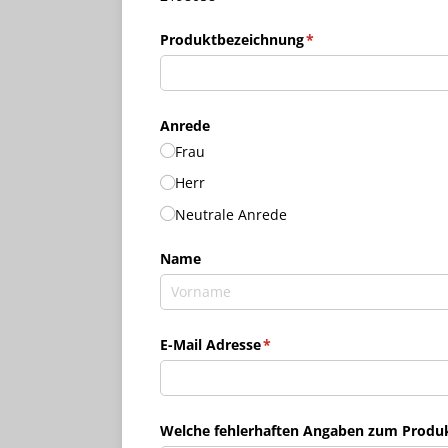
Produktbezeichnung
(erforderlich)
*
Anrede
Frau
Herr
Neutrale Anrede
Name
E-Mail Adresse
(erforderlich)
*
Welche fehlerhaften Angaben zum Produkt