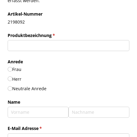
erfasst werden.
Artikel-Nummer
2198092
Produktbezeichnung
(erforderlich)
*
Anrede
Frau
Herr
Neutrale Anrede
Name
E-Mail Adresse
(erforderlich)
*