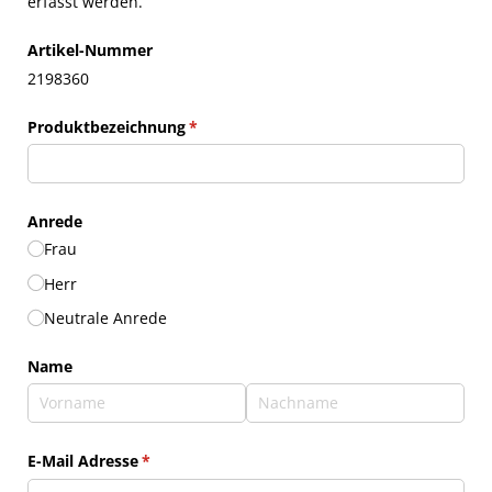
erfasst werden.
Artikel-Nummer
2198360
Produktbezeichnung
(erforderlich)
*
Anrede
Frau
Herr
Neutrale Anrede
Name
E-Mail Adresse
(erforderlich)
*