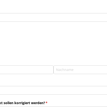
 sollen korrigiert werden?
(erforderlich)
*