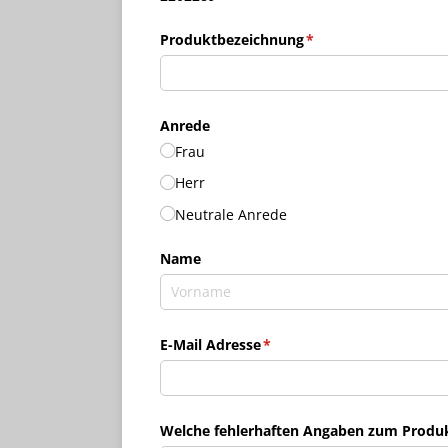
Produktbezeichnung
(erforderlich)
*
Anrede
Frau
Herr
Neutrale Anrede
Name
E-Mail Adresse
(erforderlich)
*
Welche fehlerhaften Angaben zum Produkt