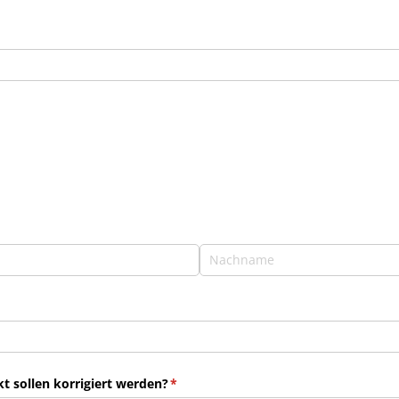
 sollen korrigiert werden?
(erforderlich)
*