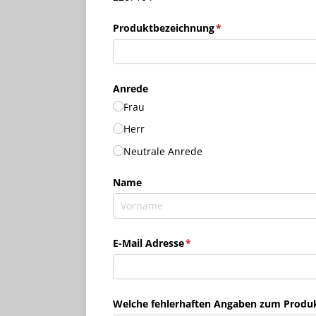
Produktbezeichnung
(erforderlich)
*
Anrede
Frau
Herr
Neutrale Anrede
Name
E-Mail Adresse
(erforderlich)
*
Welche fehlerhaften Angaben zum Produkt