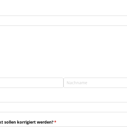
 sollen korrigiert werden?
(erforderlich)
*