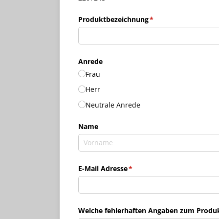
Produktbezeichnung
(erforderlich)
*
Anrede
Frau
Herr
Neutrale Anrede
Name
E-Mail Adresse
(erforderlich)
*
Welche fehlerhaften Angaben zum Produkt