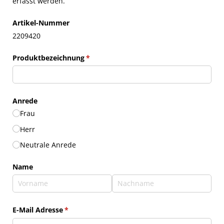
erfasst werden.
Artikel-Nummer
2209420
Produktbezeichnung
(erforderlich)
*
Anrede
Frau
Herr
Neutrale Anrede
Name
E-Mail Adresse
(erforderlich)
*