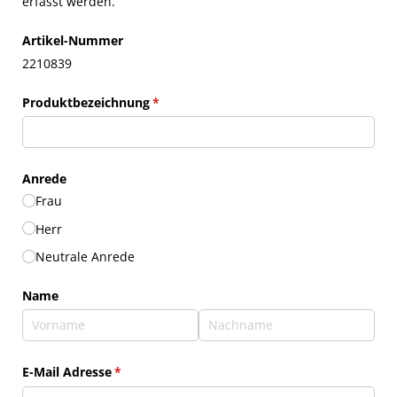
erfasst werden.
Artikel-Nummer
2210839
Produktbezeichnung
(erforderlich)
*
Anrede
Frau
Herr
Neutrale Anrede
Name
E-Mail Adresse
(erforderlich)
*