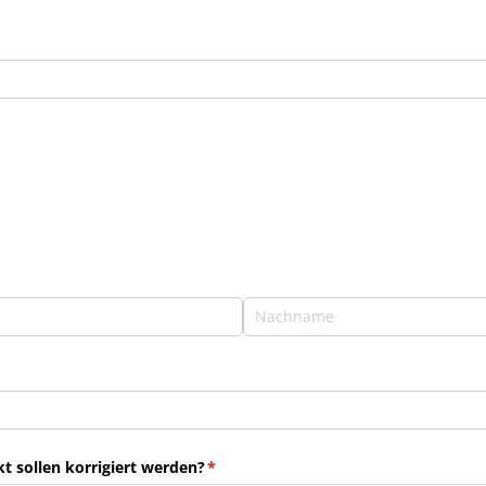
 sollen korrigiert werden?
(erforderlich)
*