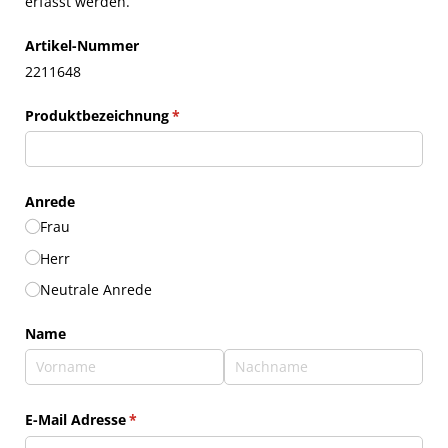
erfasst werden.
Artikel-Nummer
2211648
Produktbezeichnung
(erforderlich)
*
Anrede
Frau
Herr
Neutrale Anrede
Name
E-Mail Adresse
(erforderlich)
*