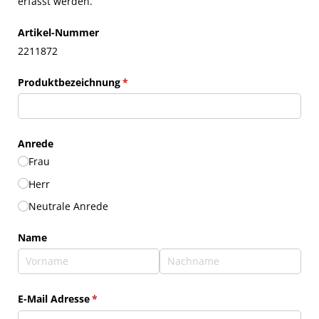
erfasst werden.
Artikel-Nummer
2211872
Produktbezeichnung
(erforderlich)
*
Anrede
Frau
Herr
Neutrale Anrede
Name
E-Mail Adresse
(erforderlich)
*