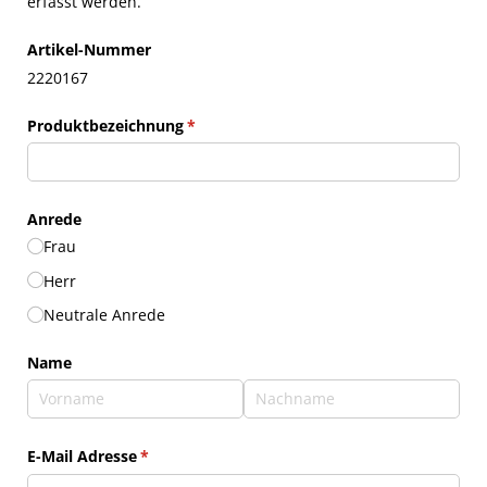
erfasst werden.
Artikel-Nummer
2220167
Produktbezeichnung
(erforderlich)
*
Anrede
Frau
Herr
Neutrale Anrede
Name
E-Mail Adresse
(erforderlich)
*