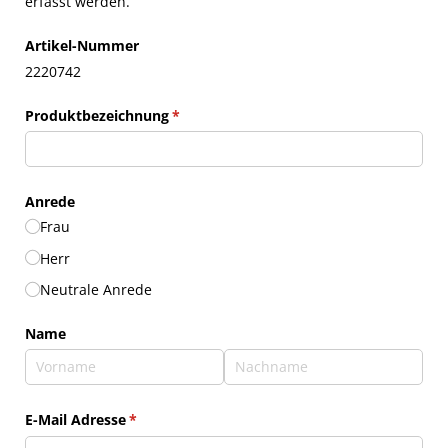
erfasst werden.
Artikel-Nummer
2220742
Produktbezeichnung
(erforderlich)
*
Anrede
Frau
Herr
Neutrale Anrede
Name
E-Mail Adresse
(erforderlich)
*