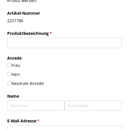
erfasst werden.
Artikel-Nummer
2221786
Produktbezeichnung
(erforderlich)
*
Anrede
Frau
Herr
Neutrale Anrede
Name
E-Mail Adresse
(erforderlich)
*