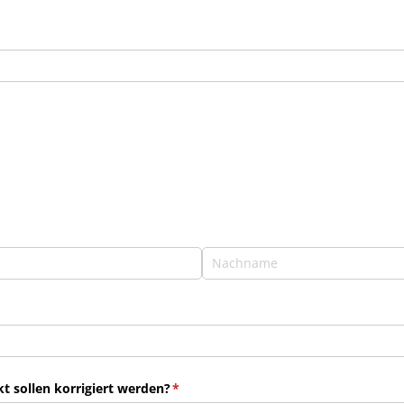
 sollen korrigiert werden?
(erforderlich)
*