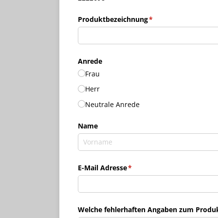
Produktbezeichnung
(erforderlich)
*
Anrede
Frau
Herr
Neutrale Anrede
Name
E-Mail Adresse
(erforderlich)
*
Welche fehlerhaften Angaben zum Produkt