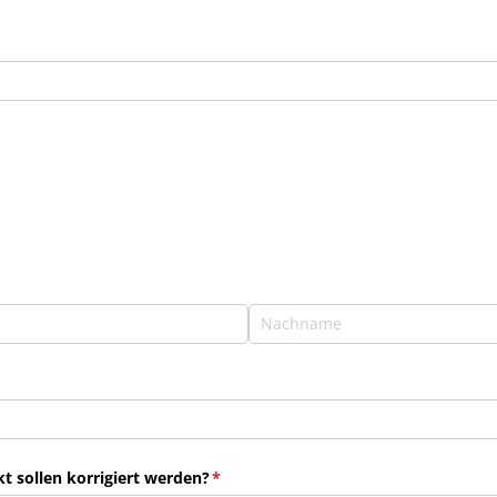
 sollen korrigiert werden?
(erforderlich)
*