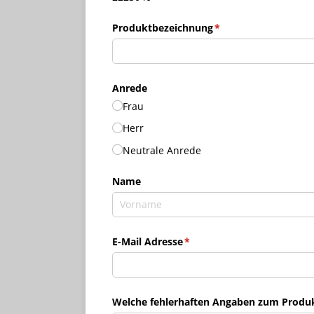
Produktbezeichnung
(erforderlich)
*
Anrede
Frau
Herr
Neutrale Anrede
Name
E-Mail Adresse
(erforderlich)
*
Welche fehlerhaften Angaben zum Produkt