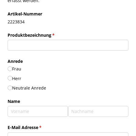
erfasst werden.
Artikel-Nummer
2223834
Produktbezeichnung
(erforderlich)
*
Anrede
Frau
Herr
Neutrale Anrede
Name
E-Mail Adresse
(erforderlich)
*