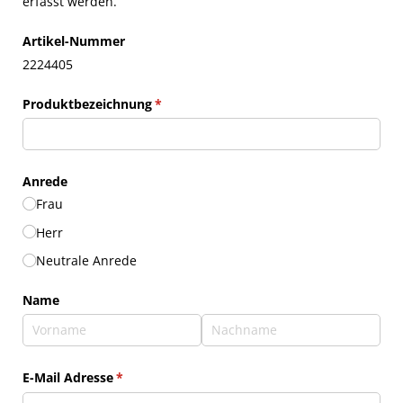
erfasst werden.
Artikel-Nummer
2224405
Produktbezeichnung
(erforderlich)
*
Anrede
Frau
Herr
Neutrale Anrede
Name
E-Mail Adresse
(erforderlich)
*