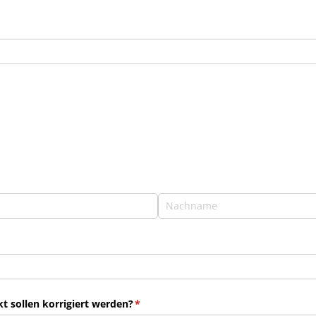
 sollen korrigiert werden?
(erforderlich)
*