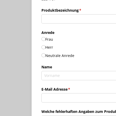
Produktbezeichnung
(erforderlich)
*
Anrede
Frau
Herr
Neutrale Anrede
Name
E-Mail Adresse
(erforderlich)
*
Welche fehlerhaften Angaben zum Produkt