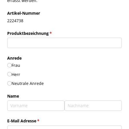
erfasst werden.
Artikel-Nummer
2224738
Produktbezeichnung
(erforderlich)
*
Anrede
Frau
Herr
Neutrale Anrede
Name
E-Mail Adresse
(erforderlich)
*