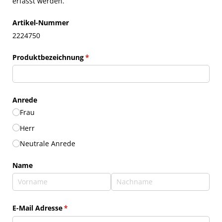
erfasst werden.
Artikel-Nummer
2224750
Produktbezeichnung
(erforderlich)
*
Anrede
Frau
Herr
Neutrale Anrede
Name
E-Mail Adresse
(erforderlich)
*