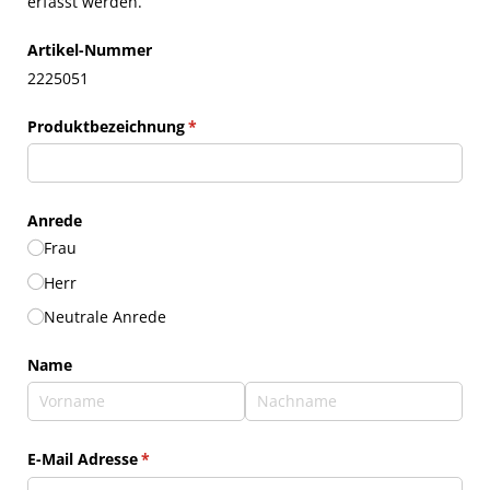
erfasst werden.
Artikel-Nummer
2225051
Produktbezeichnung
(erforderlich)
*
Anrede
Frau
Herr
Neutrale Anrede
Name
E-Mail Adresse
(erforderlich)
*