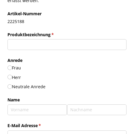
erfasst werden.
Artikel-Nummer
2225188
Produktbezeichnung
(erforderlich)
*
Anrede
Frau
Herr
Neutrale Anrede
Name
E-Mail Adresse
(erforderlich)
*