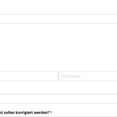
 sollen korrigiert werden?
(erforderlich)
*