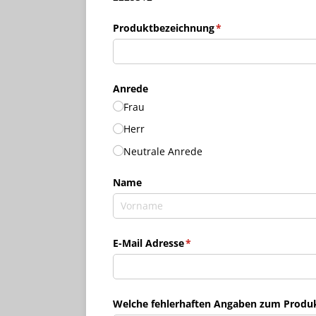
Produktbezeichnung
(erforderlich)
*
Anrede
Frau
Herr
Neutrale Anrede
Name
E-Mail Adresse
(erforderlich)
*
Welche fehlerhaften Angaben zum Produkt