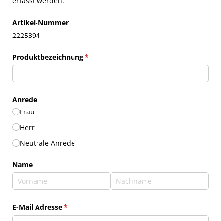
erfasst werden.
Artikel-Nummer
2225394
Produktbezeichnung
(erforderlich)
*
Anrede
Frau
Herr
Neutrale Anrede
Name
E-Mail Adresse
(erforderlich)
*