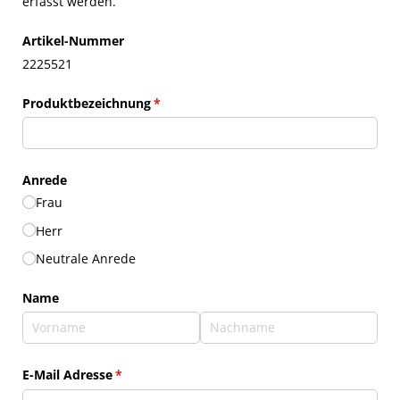
erfasst werden.
Artikel-Nummer
2225521
Produktbezeichnung
(erforderlich)
*
Anrede
Frau
Herr
Neutrale Anrede
Name
E-Mail Adresse
(erforderlich)
*