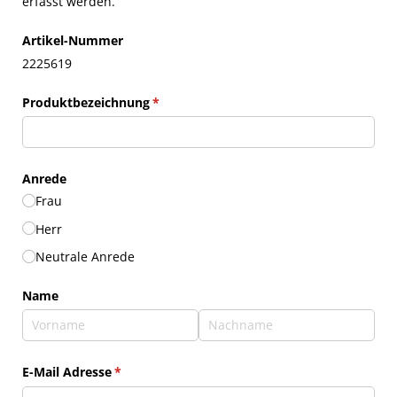
erfasst werden.
Artikel-Nummer
2225619
Produktbezeichnung
(erforderlich)
*
Anrede
Frau
Herr
Neutrale Anrede
Name
E-Mail Adresse
(erforderlich)
*