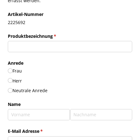
erfasst werden.
Artikel-Nummer
2225692
Produktbezeichnung
(erforderlich)
*
Anrede
Frau
Herr
Neutrale Anrede
Name
E-Mail Adresse
(erforderlich)
*