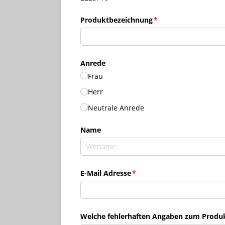
Produktbezeichnung
(erforderlich)
*
Anrede
Frau
Herr
Neutrale Anrede
Name
E-Mail Adresse
(erforderlich)
*
Welche fehlerhaften Angaben zum Produkt