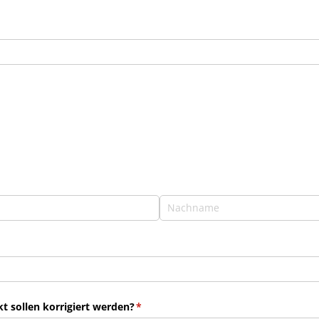
 sollen korrigiert werden?
(erforderlich)
*