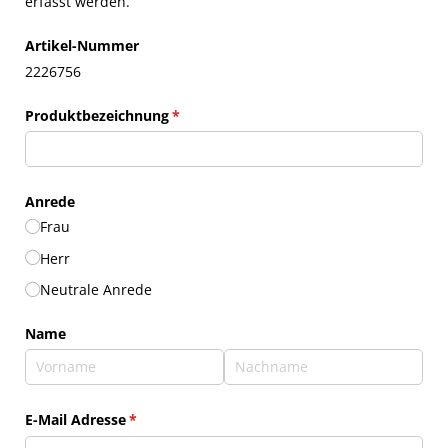
erfasst werden.
Artikel-Nummer
2226756
Produktbezeichnung
(erforderlich)
*
Anrede
Frau
Herr
Neutrale Anrede
Name
E-Mail Adresse
(erforderlich)
*