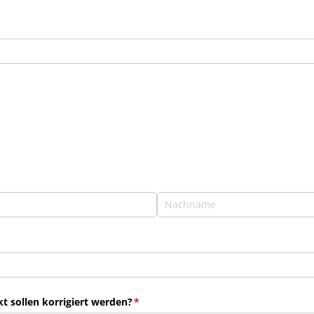
 sollen korrigiert werden?
(erforderlich)
*