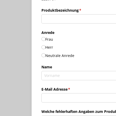
Produktbezeichnung
(erforderlich)
*
Anrede
Frau
Herr
Neutrale Anrede
Name
E-Mail Adresse
(erforderlich)
*
Welche fehlerhaften Angaben zum Produkt