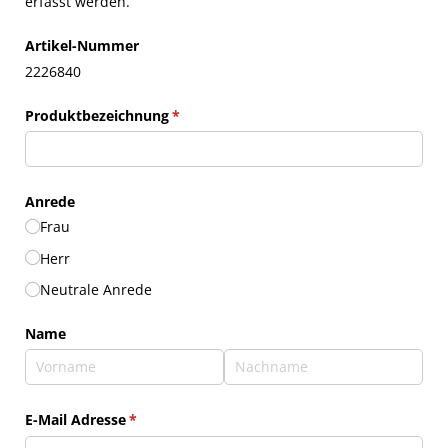
erfasst werden.
Artikel-Nummer
2226840
Produktbezeichnung
(erforderlich)
*
Anrede
Frau
Herr
Neutrale Anrede
Name
E-Mail Adresse
(erforderlich)
*