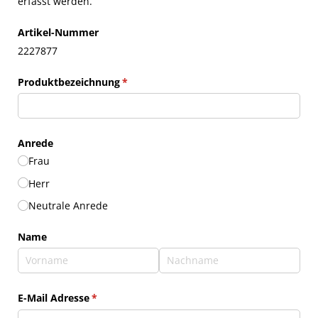
erfasst werden.
Artikel-Nummer
2227877
Produktbezeichnung
(erforderlich)
*
Anrede
Frau
Herr
Neutrale Anrede
Name
E-Mail Adresse
(erforderlich)
*