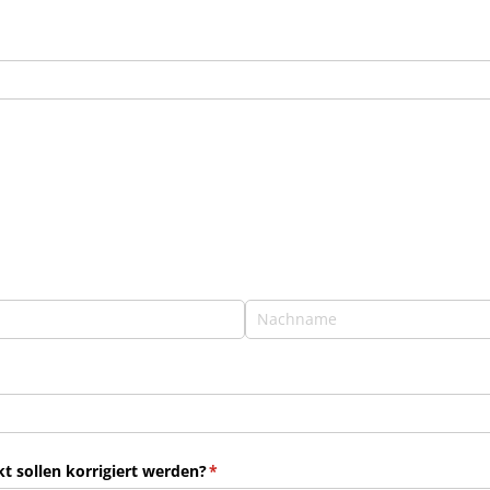
 sollen korrigiert werden?
(erforderlich)
*