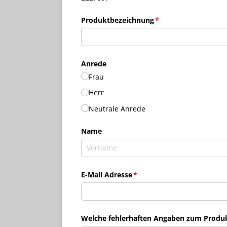
Produktbezeichnung
(erforderlich)
*
Anrede
Frau
Herr
Neutrale Anrede
Name
E-Mail Adresse
(erforderlich)
*
Welche fehlerhaften Angaben zum Produkt