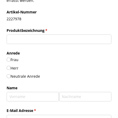
erfasst werden.
Artikel-Nummer
2227978
Produktbezeichnung
(erforderlich)
*
Anrede
Frau
Herr
Neutrale Anrede
Name
E-Mail Adresse
(erforderlich)
*