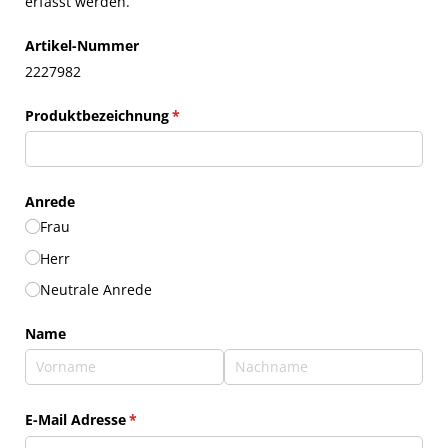
erfasst werden.
Artikel-Nummer
2227982
Produktbezeichnung
(erforderlich)
*
Anrede
Frau
Herr
Neutrale Anrede
Name
E-Mail Adresse
(erforderlich)
*