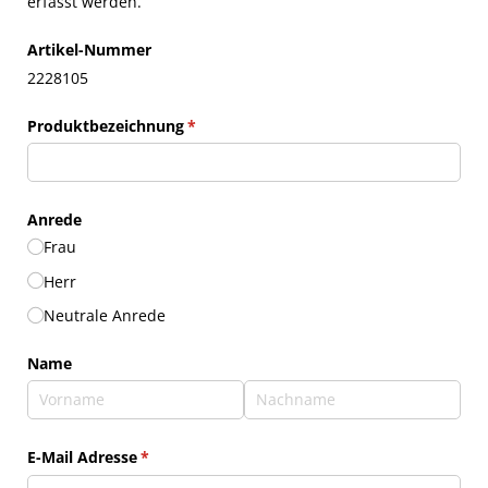
erfasst werden.
Artikel-Nummer
2228105
Produktbezeichnung
(erforderlich)
*
Anrede
Frau
Herr
Neutrale Anrede
Name
E-Mail Adresse
(erforderlich)
*