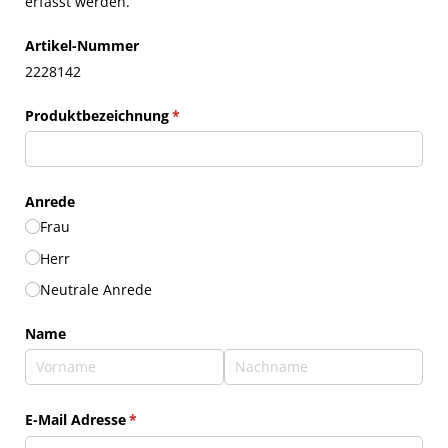
erfasst werden.
Artikel-Nummer
2228142
Produktbezeichnung
(erforderlich)
*
Anrede
Frau
Herr
Neutrale Anrede
Name
E-Mail Adresse
(erforderlich)
*