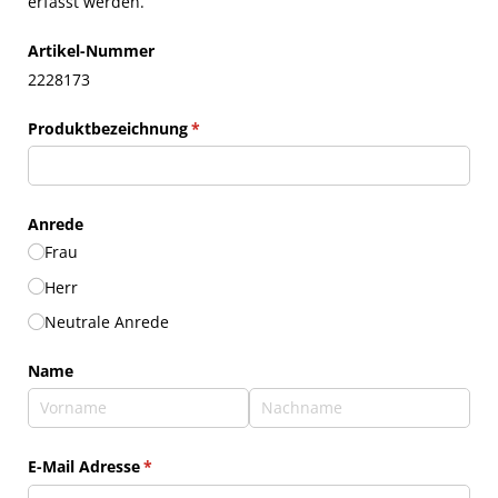
erfasst werden.
Artikel-Nummer
2228173
Produktbezeichnung
(erforderlich)
*
Anrede
Frau
Herr
Neutrale Anrede
Name
E-Mail Adresse
(erforderlich)
*