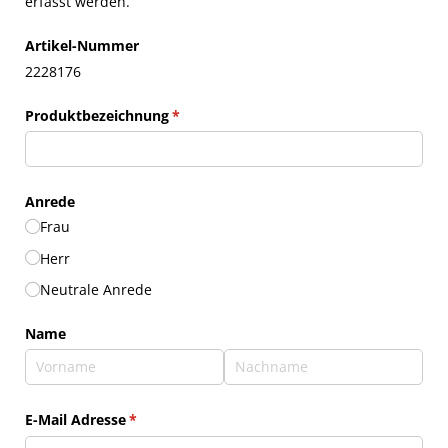
erfasst werden.
Artikel-Nummer
2228176
Produktbezeichnung
(erforderlich)
*
Anrede
Frau
Herr
Neutrale Anrede
Name
E-Mail Adresse
(erforderlich)
*