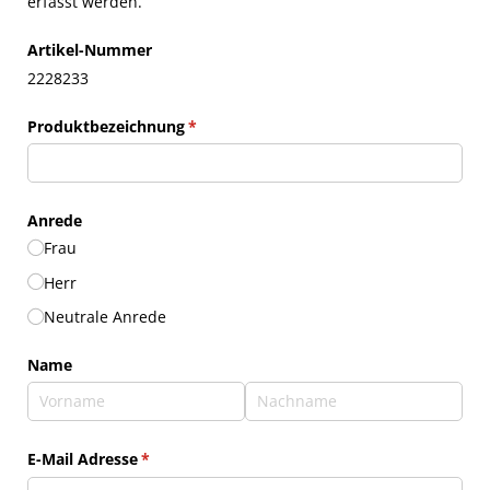
erfasst werden.
Artikel-Nummer
2228233
Produktbezeichnung
(erforderlich)
*
Anrede
Frau
Herr
Neutrale Anrede
Name
E-Mail Adresse
(erforderlich)
*