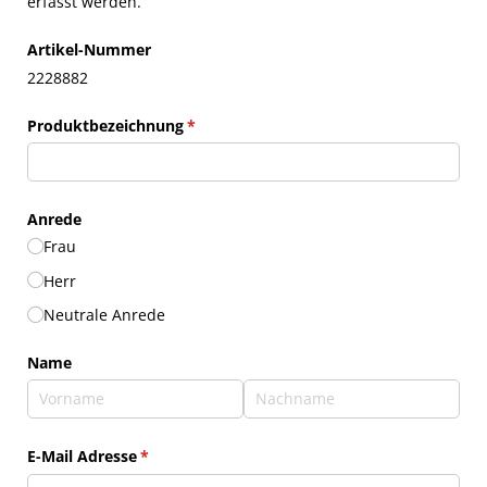
erfasst werden.
Artikel-Nummer
2228882
Produktbezeichnung
(erforderlich)
*
Anrede
Frau
Herr
Neutrale Anrede
Name
E-Mail Adresse
(erforderlich)
*