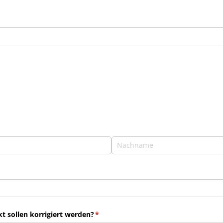
 sollen korrigiert werden?
(erforderlich)
*