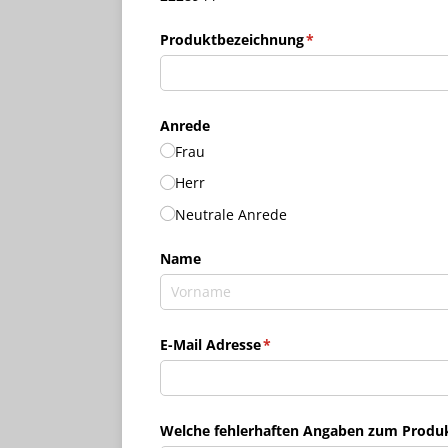
Produktbezeichnung
(erforderlich)
*
Anrede
Frau
Herr
Neutrale Anrede
Name
E-Mail Adresse
(erforderlich)
*
Welche fehlerhaften Angaben zum Produkt