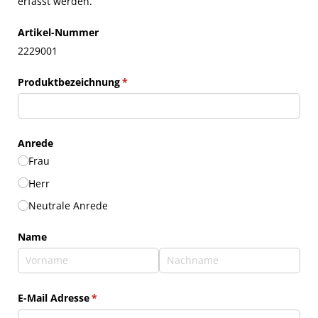
erfasst werden.
Artikel-Nummer
2229001
Produktbezeichnung
(erforderlich)
*
Anrede
Frau
Herr
Neutrale Anrede
Name
E-Mail Adresse
(erforderlich)
*