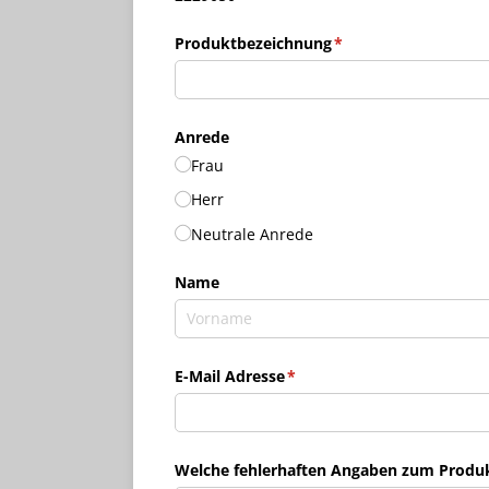
Produktbezeichnung
(erforderlich)
*
Anrede
Frau
Herr
Neutrale Anrede
Name
E-Mail Adresse
(erforderlich)
*
Welche fehlerhaften Angaben zum Produkt