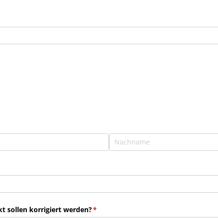
 sollen korrigiert werden?
(erforderlich)
*