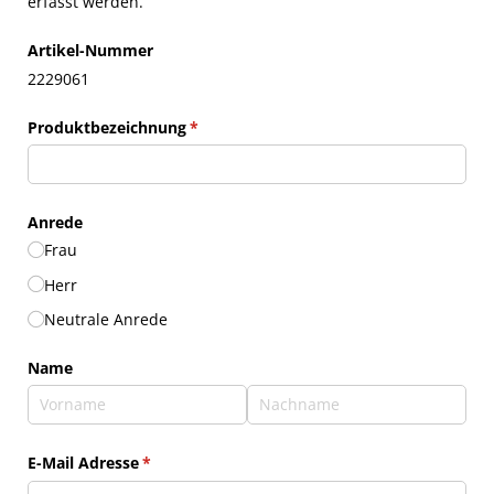
erfasst werden.
Artikel-Nummer
2229061
Produktbezeichnung
(erforderlich)
*
Anrede
Frau
Herr
Neutrale Anrede
Name
E-Mail Adresse
(erforderlich)
*